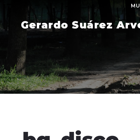
Skip
MU
to
content
Gerardo Suárez Arv
bg_disco