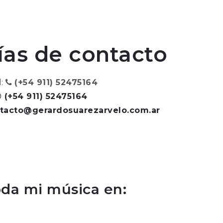
ías de contacto
l:
(+54 911) 52475164
(+54 911) 52475164
tacto@gerardosuarezarvelo.com.ar
da mi música en: