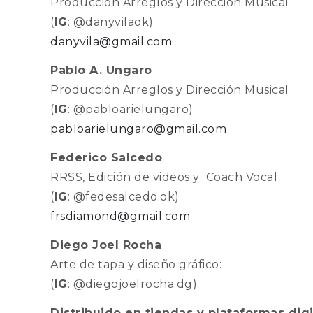
Producción Arreglos y Dirección Musical
(
IG
: @danyvilaok)
danyvila@gmail.com
Pablo A. Ungaro
Producción Arreglos y Dirección Musical
(
IG
: @pabloarielungaro)
pabloarielungaro@gmail.com
Federico Salcedo
RRSS, Edición de videos y Coach Vocal
(
IG
: @fedesalcedo.ok)
frsdiamond@gmail.com
Diego Joel Rocha
Arte de tapa y diseño gráfico:
(
IG
: @diegojoelrocha.dg)
Distribuido en tiendas y plataformas digi