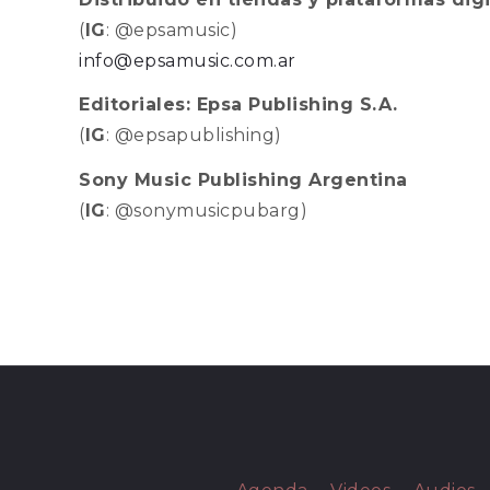
(
IG
: @epsamusic)
info@epsamusic.com.ar
Editoriales: Epsa Publishing S.A.
(
IG
: @epsapublishing)
Sony Music Publishing Argentina
(
IG
: @sonymusicpubarg)