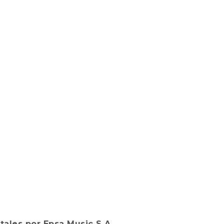
tales por Epsa Music S.A.