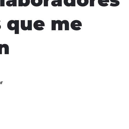
s que me
n
r