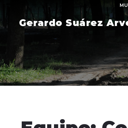
Skip
MU
to
content
Gerardo Suárez Arv
Equipo: C