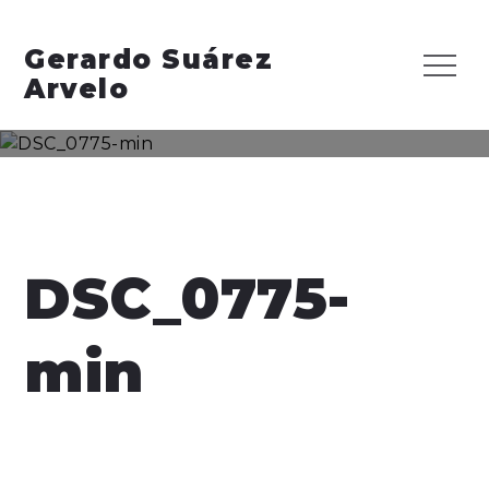
Skip
to
Gerardo Suárez
Menu
content
Arvelo
DSC_0775-
min