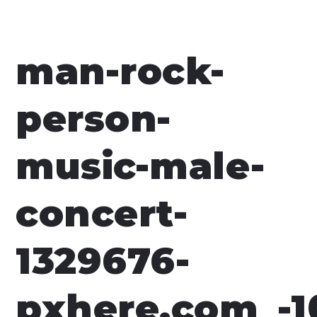
man-rock-
person-
music-male-
concert-
1329676-
pxhere.com_-1