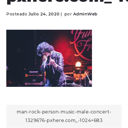
Posteado
Julio 24, 2020
por
AdminWeb
Navegación
man-rock-person-music-male-concert-
1329676-pxhere.com_-1024×683