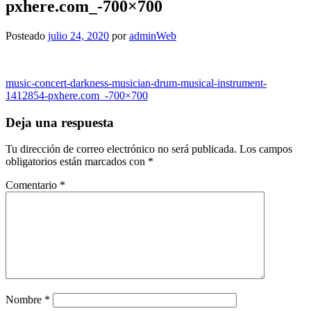
pxhere.com_-700×700
Posteado
julio 24, 2020
por
adminWeb
Navegación
music-concert-darkness-musician-drum-musical-instrument-
1412854-pxhere.com_-700×700
de
entradas
Deja una respuesta
Tu dirección de correo electrónico no será publicada.
Los campos
obligatorios están marcados con
*
Comentario
*
Nombre
*