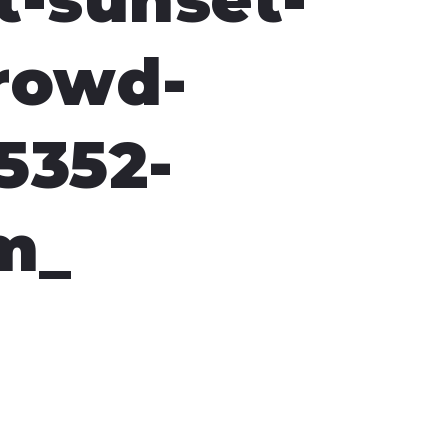
rowd-
5352-
m_