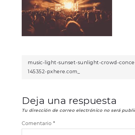
Navegación
music-light-sunset-sunlight-crowd-conce
145352-pxhere.com_
de
entradas
Deja una respuesta
Tu dirección de correo electrónico no será publi
Comentario
*