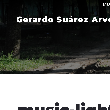
Skip
MU
to
content
Gerardo Suárez Arv
music-ligh