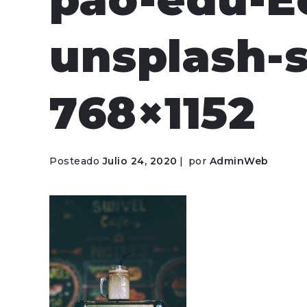
unsplash-s
768×1152
Posteado
Julio 24, 2020
por
AdminWeb