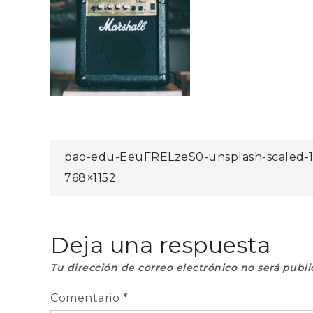
Navegación
pao-edu-EeuFRELzeS0-unsplash-scaled-1
768×1152
de
entradas
Deja una respuesta
Tu dirección de correo electrónico no será publi
Comentario
*