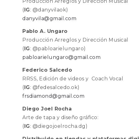
Producción Arreglos y Dirección Musical
(
IG
: @danyvilaok)
danyvila@gmail.com
Pablo A. Ungaro
Producción Arreglos y Dirección Musical
(
IG
: @pabloarielungaro)
pabloarielungaro@gmail.com
Federico Salcedo
RRSS, Edición de videos y Coach Vocal
(
IG
: @fedesalcedo.ok)
frsdiamond@gmail.com
Diego Joel Rocha
Arte de tapa y diseño gráfico:
(
IG
: @diegojoelrocha.dg)
Distribuido en tiendas y plataformas digi