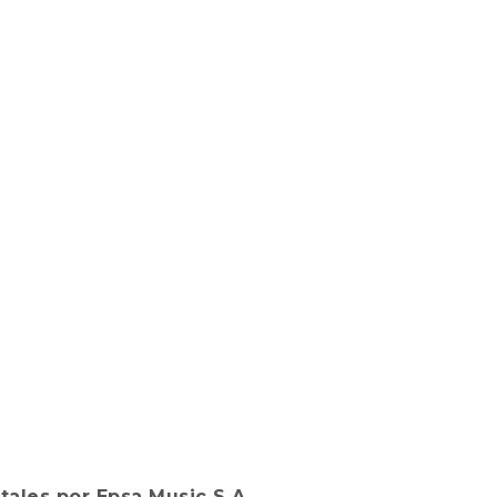
tales por Epsa Music S.A.