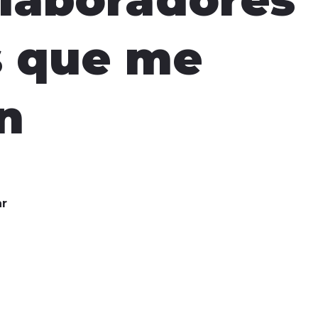
s que me
n
r