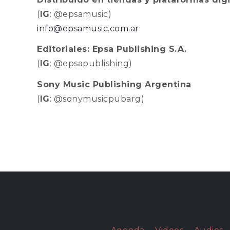
(
IG
: @epsamusic)
info@epsamusic.com.ar
Editoriales: Epsa Publishing S.A.
(
IG
: @epsapublishing)
Sony Music Publishing Argentina
(
IG
: @sonymusicpubarg)