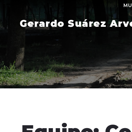
Skip
MU
to
content
Gerardo Suárez Arv
Equipo: C